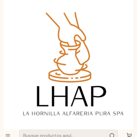
Aprende a curar y cuidar tu Greda de Pomaire.
Haz clic aquí
Inicio
Menaje
Set 6 Vasos de Greda de Pomaire 250cc para Terremoto y
Bebidas | LHAP