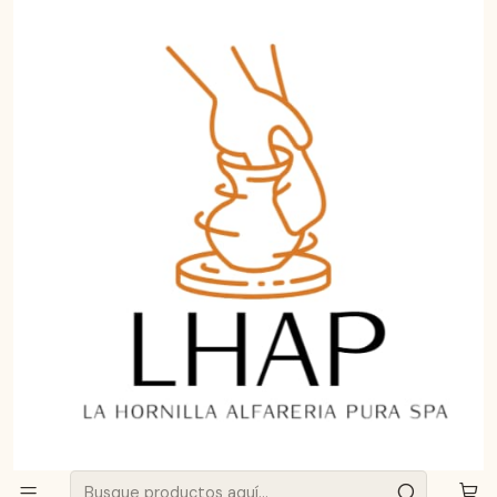
Aprende a curar y cuidar tu Greda de Pomaire.
Haz clic aquí
Inicio
Pocillos de greda
Set 6 Pocillos de Greda de Pomaire con Mango 9cm para
Pebre, Salsas y Asados | LHAP