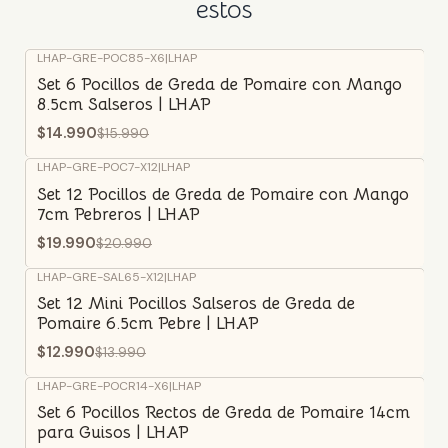
estos
LHAP-GRE-POC85-X6
|
LHAP
-6%
OFF
Set 6 Pocillos de Greda de Pomaire con Mango
Agotado
8.5cm Salseros | LHAP
$14.990
$15.990
LHAP-GRE-POC7-X12
|
LHAP
-5%
OFF
Set 12 Pocillos de Greda de Pomaire con Mango
Agotado
7cm Pebreros | LHAP
$19.990
$20.990
LHAP-GRE-SAL65-X12
|
LHAP
-7%
OFF
Set 12 Mini Pocillos Salseros de Greda de
Pomaire 6.5cm Pebre | LHAP
$12.990
$13.990
LHAP-GRE-POCR14-X6
|
LHAP
-5%
OFF
Set 6 Pocillos Rectos de Greda de Pomaire 14cm
para Guisos | LHAP