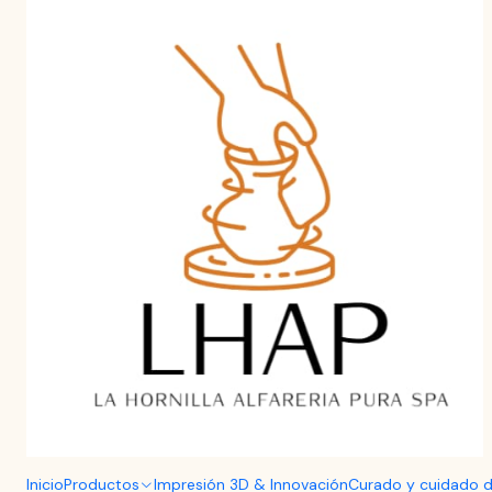
Aprende a curar y cuidar tu Greda de Pomaire.
Haz clic aquí
Home
Blog
La Paila de Greda: El Secreto de la Retención del 
La Paila 
Inicio
Productos
Impresión 3D & Innovación
Curado y cuidado d