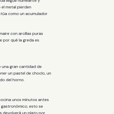
ida llegue humeante y
 el metal pierden
: actúa como un acumulador
maire con arcillas puras
de por qué la greda es
be una gran cantidad de
ner un pastel de choclo, un
do del horno.
 cocina unos minutos antes
ro gastronómico, esto se
ás devolverá un plato por