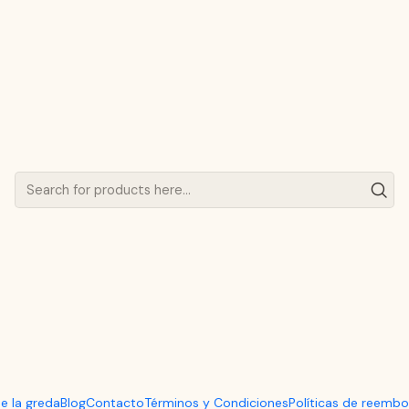
Calor en la Cocina
PUBLISHED ON 5/23/2024
de Greda: El Secreto de la
del Calor en la Cocina
Blog
e la greda
Blog
Contacto
Términos y Condiciones
Políticas de reembo