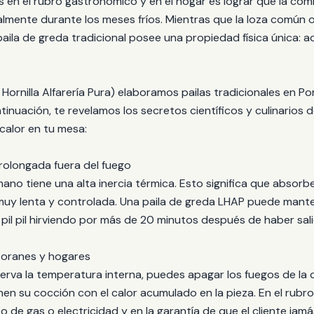
 en el rubro gastronómico y en el hogar es lograr que la com
almente durante los meses fríos. Mientras que la loza común o
 paila de greda tradicional posee una propiedad física única
Hornilla Alfarería Pura) elaboramos pailas tradicionales en Po
inuación, te revelamos los secretos científicos y culinarios 
 calor en tu mesa:
prolongada fuera del fuego
mano tiene una alta inercia térmica. Esto significa que absor
 muy lenta y controlada. Una paila de greda LHAP puede mante
il pil hirviendo por más de 20 minutos después de haber sali
storanes y hogares
erva la temperatura interna, puedes apagar los fuegos de la
inen su cocción con el calor acumulado en la pieza. En el rub
 de gas o electricidad y en la garantía de que el cliente jam