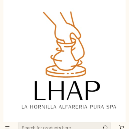
Aprende a curar y cuidar tu Greda de Pomaire.
Haz clic aquí
Home
Blog
Platos de Greda de Pomaire: Identidad, Resistencia y
Distinción en tu Mesa
Platos de Greda de Pomaire:
Identidad, Resistencia y
Distinción en tu Mesa