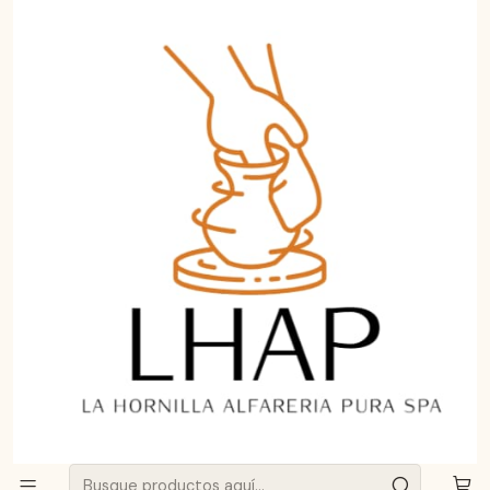
Aprende a curar y cuidar tu Greda de Pomaire.
Haz clic aquí
Inicio
Blog
Greda de Pomaire por Mayor: El Aliado Ideal para tu
Negocio o Restaurante
PUBLICADO EL 15/6/2026
Greda de Pomaire por Mayor:
El Aliado Ideal para tu Negocio
o Restaurante
Blog