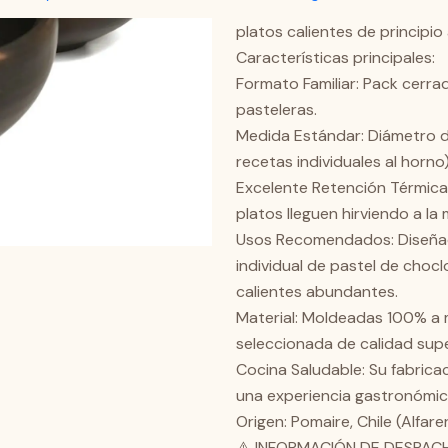
medida estándar perfecta y 
platos calientes de principio
Características principales:
Formato Familiar: Pack cerrad
pasteleras.
Medida Estándar: Diámetro d
recetas individuales al horno)
Excelente Retención Térmica:
platos lleguen hirviendo a la
Usos Recomendados: Diseñada
individual de pastel de choc
calientes abundantes.
Material: Moldeadas 100% a m
seleccionada de calidad supe
Cocina Saludable: Su fabrica
una experiencia gastronómica
Origen: Pomaire, Chile (Alfare
⚠️ INFORMACIÓN DE DESPACHO