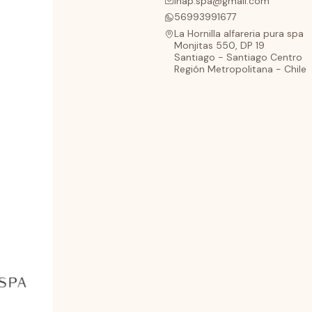
lhap.spa@gmail.com
56993991677
La Hornilla alfareria pura spa
Monjitas 550, DP 19
Santiago - Santiago Centro
Región Metropolitana - Chile