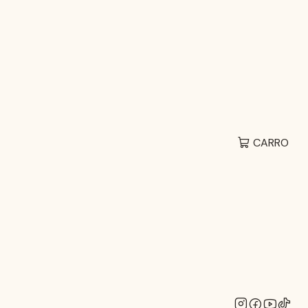
CL
s de Greda de Pomaire
15cm para Horno | LHAP
CARRO
AR AL CARRO
COMPRAR AHORA
ones
s más tradicionales de nuestra cocina con el pack de 6
e 15 cm. Estas pailas redondas tradicionales poseen la