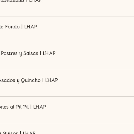
ndividuales | LHAP
 de Fondo | LHAP
 Postres y Salsas | LHAP
 Asados y Quincho | LHAP
es al Pil Pil | LHAP
a Guisos | LHAP