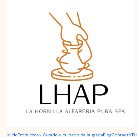
Aprende a curar y cuidar tu Greda de Pomaire.
Haz clic aquí
Inicio
Menaje
Set 6 Pailas de Greda de Pomaire Pasteleras 1
Inicio
Productos
Curado y cuidado de la greda
Blog
Contacto
Té