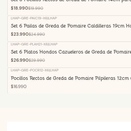
$18.990
$19.990
LHAP-GRE-PAIC19-X6
|
LHAP
-4%
OFF
Set 6 Pailas de Greda de Pomaire Caldilleras 19cm 
$23.990
$24.990
LHAP-GRE-PLAH21-X6
|
LHAP
-10%
OFF
Set 6 Platos Hondos Cazueleros de Greda de Pomair
$26.990
$29.990
LHAP-GRE-POCR12-X6
|
LHAP
Pocillos Rectos de Greda de Pomaire Pilpileras 12cm
$16.990