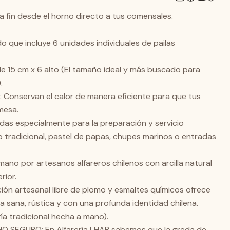
una excelente retención térmica natural, manteniendo tus
 a fin desde el horno directo a tus comensales.
o que incluye 6 unidades individuales de pailas
e 15 cm x 6 alto (El tamaño ideal y más buscado para
.
 Conservan el calor de manera eficiente para que tus
 mesa.
s especialmente para la preparación y servicio
lo tradicional, pastel de papas, chupes marinos o entradas
ano por artesanos alfareros chilenos con arcilla natural
rior.
ción artesanal libre de plomo y esmaltes químicos ofrece
 sana, rústica y con una profunda identidad chilena.
ría tradicional hecha a mano).
 SEGURO: En Alfarería LHAP sabemos que la greda de