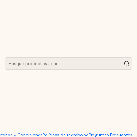
5cm para Horno | LHAP
|
Set 6 Paila
Pasteleras 
AGREG
Cantidad
Mostrar stock de ubicaci
DESCRIPCIÓN
Disfruta de las preparacione
pailas de greda pasteleras d
rminos y Condiciones
Políticas de reembolso
Preguntas Frecuentes