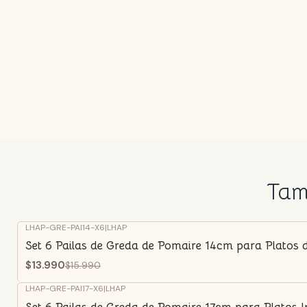
Tamb
LHAP-GRE-PAI14-X6
|
LHAP
-13%
OFF
Set 6 Pailas de Greda de Pomaire 14cm para Platos 
$13.990
$15.990
LHAP-GRE-PAI17-X6
|
LHAP
-6%
OFF