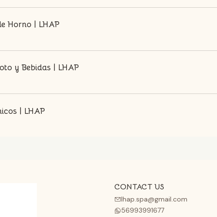
de Horno | LHAP
oto y Bebidas | LHAP
micos | LHAP
CONTACT US
lhap.spa@gmail.com
56993991677