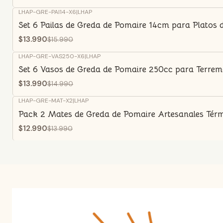
LHAP-GRE-PAI14-X6
|
LHAP
-13%
OFF
Set 6 Pailas de Greda de Pomaire 14cm para Platos 
$13.990
$15.990
LHAP-GRE-VAS250-X6
|
LHAP
-7%
OFF
Set 6 Vasos de Greda de Pomaire 250cc para Terrem
$13.990
$14.990
LHAP-GRE-MAT-X2
|
LHAP
-7%
OFF
Pack 2 Mates de Greda de Pomaire Artesanales Tér
$12.990
$13.990