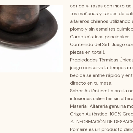
Set de 4 Tazas con Plato de 
tus mañanas y tardes de cal
alfareros chilenos utilizando 
plomo y sin esmaltes químico
Características principales:
Contenido del Set: Juego com
piezas en total).
Propiedades Térmicas Únicas: 
juego conserva la temperatur
bebida se enfríe rápido y ent
directo en tu mesa.
Sabor Auténtico: La arcilla n
infusiones calientes sin altera
Material: Alfarería genuina
Origen Auténtico: 100% Greda
⚠️ INFORMACIÓN DE DESPACHO
Pomaire es un producto deli