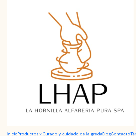
Aprende a curar y cuidar tu Greda de Pomaire.
Haz clic aquí
Home
Menaje
Set de 4 Tazas con Plato de Greda de Pomaire 
Inicio
Productos
Curado y cuidado de la greda
Blog
Contacto
Té