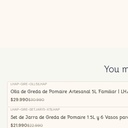
You mi
LHAP-GRE-OLL5
|
LHAP
-3%
OFF
Olla de Greda de Pomaire Artesanal 5L Familiar | L
$29.990
$30.990
LHAP-GRE-SETJAR15-X7
|
LHAP
-4%
OFF
Set de Jarra de Greda de Pomaire 1.5L y 6 Vasos pa
$21.990
$22.990