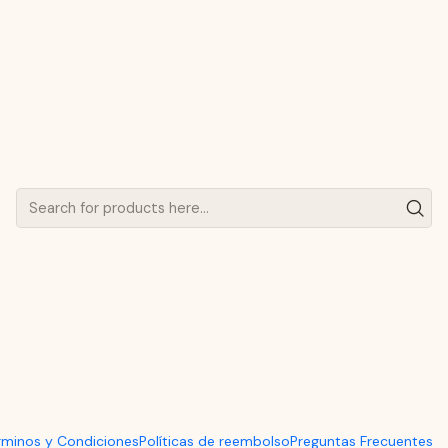
Artesanal para Té y Café | LHAP
|
Set de 4 Ta
de Pomaire 
Café | LHA
ADD
Quantity
Show stock from location
DESCRIPTION
Disfruta de tus infusiones fa
rminos y Condiciones
Políticas de reembolso
Preguntas Frecuentes