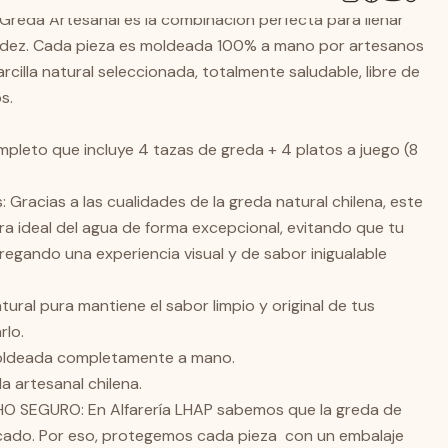
Greda Artesanal es la combinación perfecta para llenar
idez. Cada pieza es moldeada 100% a mano por artesanos
arcilla natural seleccionada, totalmente saludable, libre de
s.
pleto que incluye 4 tazas de greda + 4 platos a juego (8
Gracias a las cualidades de la greda natural chilena, este
a ideal del agua de forma excepcional, evitando que tu
regando una experiencia visual y de sabor inigualable
atural pura mantiene el sabor limpio y original de tus
rlo.
 moldeada completamente a mano.
 artesanal chilena.
 SEGURO: En Alfarería LHAP sabemos que la greda de
cado. Por eso, protegemos cada pieza con un embalaje