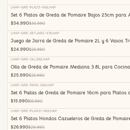
LHAP-GRE-PLA25-X6
|
LHAP
-3%
OFF
Set 6 Platos de Greda de Pomaire Bajos 25cm para
$34.990
$35.990
LHAP-GRE-SETJAR2-X7
|
LHAP
-7%
OFF
Juego de Jarra de Greda de Pomaire 2L y 6 Vasos Tr
$24.990
$26.990
LHAP-GRE-OLL38
|
LHAP
-4%
OFF
Olla de Greda de Pomaire Mediana 3.8L para Cocina
$25.990
$26.990
LHAP-GRE-PAI16-X6
|
LHAP
-6%
OFF
Set 6 Pailas de Greda de Pomaire 16cm para Platos
$15.990
$16.990
LHAP-GRE-PLAH21-X6
|
LHAP
-10%
OFF
Set 6 Platos Hondos Cazueleros de Greda de Pomair
$26.990
$29.990