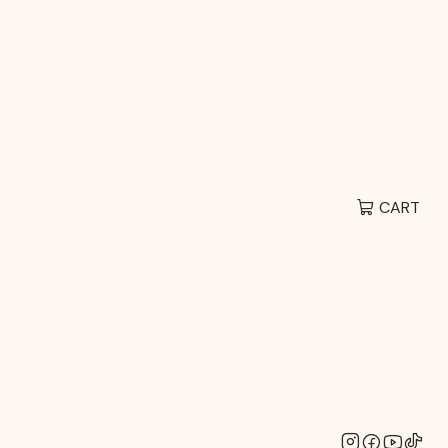
EN
zas con Plato de Greda
Artesanal para Té y
P
CART
 TO CART
BUY NOW
s
voritas con el encanto rústico de nuestra tierra. Nuestro