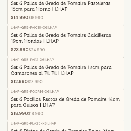
-12%
OFF
Set 6 Pailas de Greda de Pomaire Pasteleras
15cm para Horno | LHAP
$14.990
$16.990
LHAP-GRE-PAIC19-X6
|
LHAP
-4%
OFF
Set 6 Pailas de Greda de Pomaire Caldilleras
19cm Hondas | LHAP
$23.990
$24.990
LHAP-GRE-PAI12-X6
|
LHAP
-7%
OFF
Set 6 Pailas de Greda de Pomaire 12cm para
Camarones al Pil Pil | LHAP
$12.990
$13.990
LHAP-GRE-POCR14-X6
|
LHAP
-5%
OFF
Set 6 Pocillos Rectos de Greda de Pomaire 14cm
para Guisos | LHAP
$18.990
$19.990
LHAP-GRE-PLA25-X6
|
LHAP
-3%
OFF