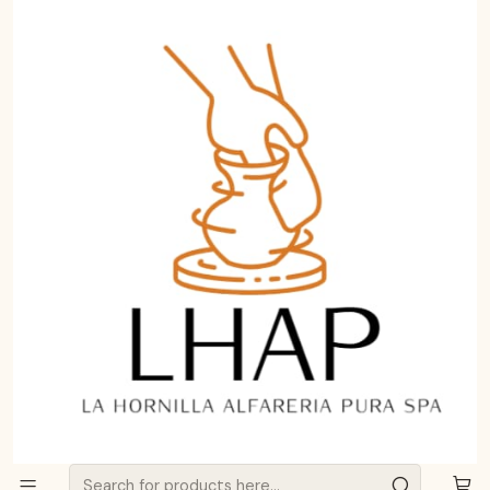
Aprende a curar y cuidar tu Greda de Pomaire.
Haz clic aquí
Home
Menaje
Set 6 Pailas de Greda de Pomaire 17cm para Platos
Individuales | LHAP