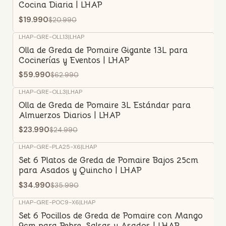
Cocina Diaria | LHAP
$19.990
$20.990
LHAP-GRE-OLL13
|
LHAP
-5%
OFF
Olla de Greda de Pomaire Gigante 13L para
Cocinerías y Eventos | LHAP
$59.990
$62.990
LHAP-GRE-OLL3
|
LHAP
-4%
OFF
Olla de Greda de Pomaire 3L Estándar para
Almuerzos Diarios | LHAP
$23.990
$24.990
LHAP-GRE-PLA25-X6
|
LHAP
-3%
OFF
Set 6 Platos de Greda de Pomaire Bajos 25cm
para Asados y Quincho | LHAP
$34.990
$35.990
LHAP-GRE-POC9-X6
|
LHAP
-7%
OFF
Set 6 Pocillos de Greda de Pomaire con Mango
9cm para Pebre, Salsas y Asados | LHAP