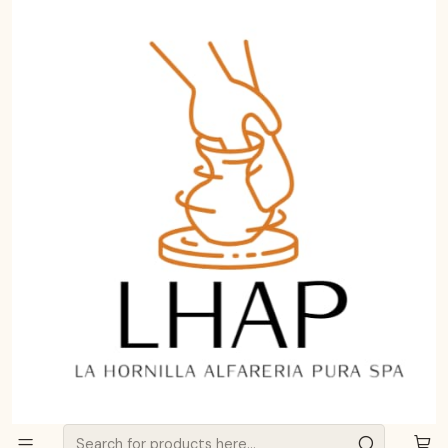
Aprende a curar y cuidar tu Greda de Pomaire.
Haz clic aquí
Home
Ollas de greda
Olla de Greda de Pomaire Grande 7L Familiar para Fuego
Lento | LHAP